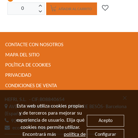
AÑADIR AL CARRITO
CONTACTE CON NOSOTROS
MAPA DEL SITIO
POLÍTICA DE COOKIES
PRIVACIDAD
CONDICIONES DE VENTA
HEFRI, S.L.
- CIF:B08840654
Esta web utiliza cookies propias
AVDA TORRASSA 116
SANT ADRIA DE BESÒS-
Barcelona
y de terceros para mejorar su
(España)
experiencia de usuario. Elija qué
Acepto
934622471
cookies nos permite utilizar.
ecommerce@gastroequip.com
Encontrará más
política de
Configurar