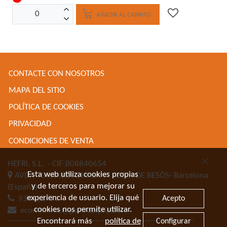
AÑADIR AL CARRITO
CONTACTE CON NOSOTROS
MAPA DEL SITIO
POLÍTICA DE COOKIES
PRIVACIDAD
CONDICIONES DE VENTA
HEFRI, S.L.
- CIF:B08840654
Esta web utiliza cookies propias
AVDA TORRASSA 116
SANT ADRIA DE BESÒS-
Barcelona
y de terceros para mejorar su
(España)
experiencia de usuario. Elija qué
Acepto
934622471
cookies nos permite utilizar.
ecommerce@gastroequip.com
Encontrará más
política de
Configurar