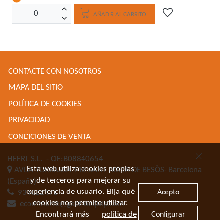
AÑADIR AL CARRITO
CONTACTE CON NOSOTROS
MAPA DEL SITIO
POLÍTICA DE COOKIES
PRIVACIDAD
CONDICIONES DE VENTA
HEFRI, S.L.
- CIF:B08840654
Esta web utiliza cookies propias
AVDA TORRASSA 116
SANT ADRIA DE BESÒS-
Barcelona
y de terceros para mejorar su
(España)
experiencia de usuario. Elija qué
Acepto
934622471
cookies nos permite utilizar.
ecommerce@gastroequip.com
Encontrará más
política de
Configurar