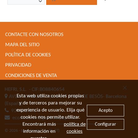
CONTACTE CON NOSOTROS
MAPA DEL SITIO
POLÍTICA DE COOKIES
PRIVACIDAD
CONDICIONES DE VENTA
HEFRI, S.L.
- CIF:B08840654
Esta web utiliza cookies propias
AVDA TORRASSA 116
SANT ADRIA DE BESÒS-
Barcelona
y de terceros para mejorar su
(España)
experiencia de usuario. Elija qué
Acepto
934622471
cookies nos permite utilizar.
ecommerce@gastroequip.com
Encontrará más
política de
Configurar
© 2026 - Sage Spain ™ (v.20.27)
información en
cookies