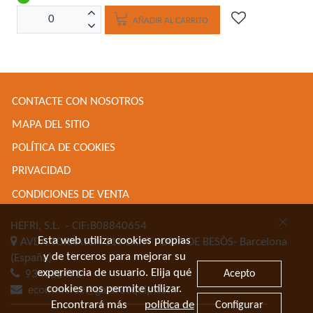
AÑADIR AL CARRITO
CONTACTE CON NOSOTROS
MAPA DEL SITIO
POLÍTICA DE COOKIES
PRIVACIDAD
CONDICIONES DE VENTA
HEFRI, S.L.
- CIF:B08840654
Esta web utiliza cookies propias
AVDA TORRASSA 116
SANT ADRIA DE BESÒS-
Barcelona
y de terceros para mejorar su
(España)
experiencia de usuario. Elija qué
Acepto
934622471
cookies nos permite utilizar.
ecommerce@gastroequip.com
Encontrará más
política de
Configurar