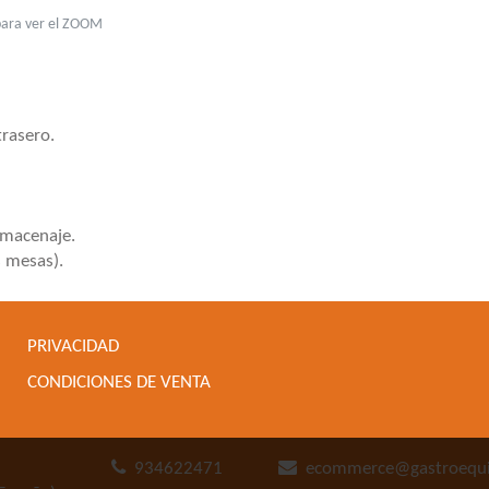
para ver el ZOOM
trasero.
lmacenaje.
 mesas).
PRIVACIDAD
CONDICIONES DE VENTA
934622471
ecommerce@gastroequ