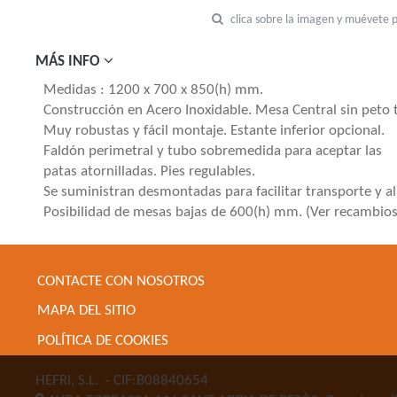
clica sobre la imagen y muévete 
MÁS INFO
Medidas : 1200 x 700 x 850(h) mm.
Construcción en Acero Inoxidable. Mesa Central sin peto 
Muy robustas y fácil montaje. Estante inferior opcional.
Faldón perimetral y tubo sobremedida para aceptar las
patas atornilladas. Pies regulables.
Se suministran desmontadas para facilitar transporte y a
Posibilidad de mesas bajas de 600(h) mm. (Ver recambios
CONTACTE CON NOSOTROS
MAPA DEL SITIO
POLÍTICA DE COOKIES
HEFRI, S.L.
- CIF:B08840654