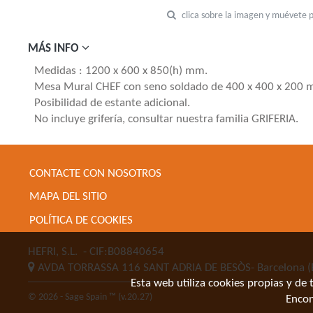
clica sobre la imagen y muévete 
MÁS INFO
Medidas : 1200 x 600 x 850(h) mm.
Mesa Mural CHEF con seno soldado de 400 x 400 x 200 
Posibilidad de estante adicional.
No incluye grifería, consultar nuestra familia GRIFERIA.
CONTACTE CON NOSOTROS
MAPA DEL SITIO
POLÍTICA DE COOKIES
HEFRI, S.L.
- CIF:B08840654
AVDA TORRASSA 116
SANT ADRIA DE BESÒS-
Barcelona
(
Esta web utiliza cookies propias y de 
© 2026 - Sage Spain ™ (v.20.27)
Encon