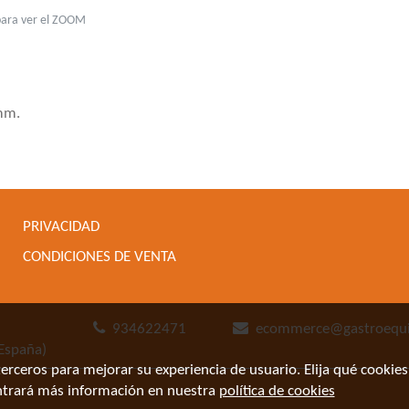
para ver el ZOOM
mm.
PRIVACIDAD
CONDICIONES DE VENTA
934622471
ecommerce@gastroequ
España)
terceros para mejorar su experiencia de usuario. Elija qué cookies 
trará más información en nuestra
política de cookies