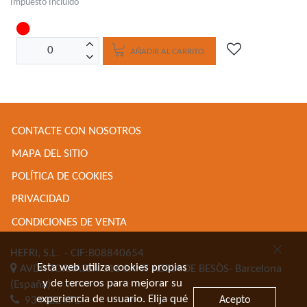
Impuesto Incluido
AÑADIR AL CARRITO
CONTACTE CON NOSOTROS
MAPA DEL SITIO
POLÍTICA DE COOKIES
PRIVACIDAD
CONDICIONES DE VENTA
HEFRI, S.L.
- CIF:B08840654
Esta web utiliza cookies propias
AVDA TORRASSA 116
SANT ADRIA DE BESÒS-
Barcelona
y de terceros para mejorar su
(España)
experiencia de usuario. Elija qué
Acepto
934622471