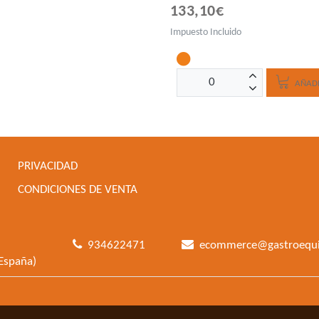
133,10€
Impuesto Incluido
AÑADI
PRIVACIDAD
CONDICIONES DE VENTA
934622471
ecommerce@gastroequ
España)