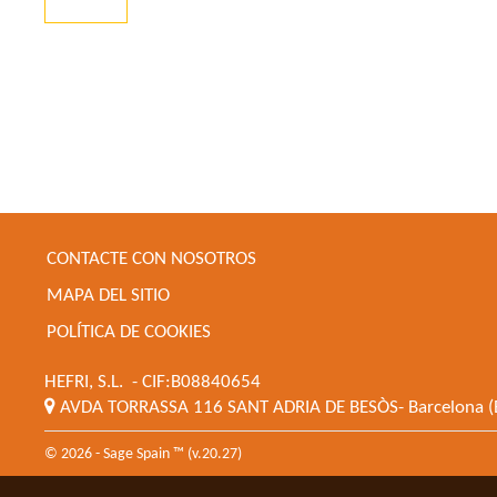
CONTACTE CON NOSOTROS
MAPA DEL SITIO
POLÍTICA DE COOKIES
HEFRI, S.L.
- CIF:B08840654
AVDA TORRASSA 116
SANT ADRIA DE BESÒS-
Barcelona
(
© 2026 - Sage Spain ™ (v.20.27)