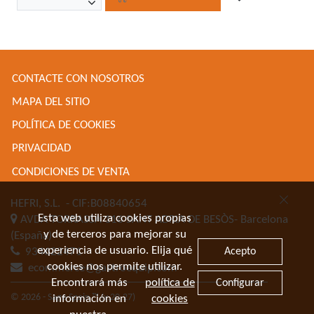
CONTACTE CON NOSOTROS
MAPA DEL SITIO
POLÍTICA DE COOKIES
PRIVACIDAD
CONDICIONES DE VENTA
HEFRI, S.L.
- CIF:B08840654
Esta web utiliza cookies propias
AVDA TORRASSA 116
SANT ADRIA DE BESÒS-
Barcelona
y de terceros para mejorar su
(España)
experiencia de usuario. Elija qué
Acepto
934622471
cookies nos permite utilizar.
ecommerce@gastroequip.com
Encontrará más
política de
Configurar
© 2026 - Sage Spain ™ (v.20.27)
información en
cookies