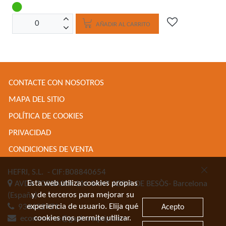
AÑADIR AL CARRITO
CONTACTE CON NOSOTROS
MAPA DEL SITIO
POLÍTICA DE COOKIES
PRIVACIDAD
CONDICIONES DE VENTA
HEFRI, S.L.
- CIF:B08840654
Esta web utiliza cookies propias
AVDA TORRASSA 116
SANT ADRIA DE BESÒS-
Barcelona
y de terceros para mejorar su
(España)
experiencia de usuario. Elija qué
934622471
Acepto
cookies nos permite utilizar.
ecommerce@gastroequip.com