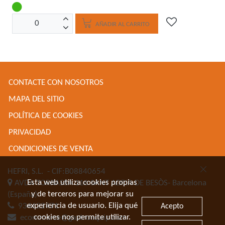
AÑADIR AL CARRITO
CONTACTE CON NOSOTROS
MAPA DEL SITIO
POLÍTICA DE COOKIES
PRIVACIDAD
CONDICIONES DE VENTA
HEFRI, S.L.
- CIF:B08840654
Esta web utiliza cookies propias
AVDA TORRASSA 116
SANT ADRIA DE BESÒS-
Barcelona
y de terceros para mejorar su
(España)
experiencia de usuario. Elija qué
934622471
Acepto
cookies nos permite utilizar.
ecommerce@gastroequip.com