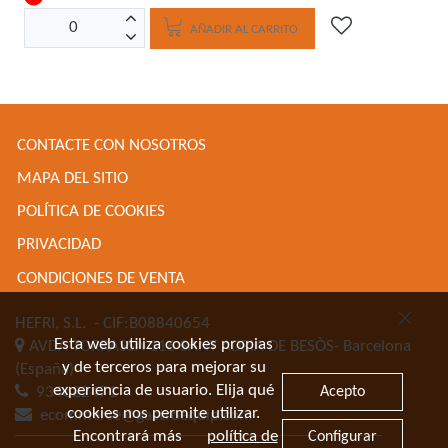
AÑADIR AL CARRITO
CONTACTE CON NOSOTROS
MAPA DEL SITIO
POLÍTICA DE COOKIES
PRIVACIDAD
CONDICIONES DE VENTA
HEFRI, S.L.
- CIF:B08840654
Esta web utiliza cookies propias
AVDA TORRASSA 116
SANT ADRIA DE BESÒS-
Barcelona
y de terceros para mejorar su
(España)
experiencia de usuario. Elija qué
Acepto
934622471
cookies nos permite utilizar.
ecommerce@gastroequip.com
Encontrará más
política de
Configurar