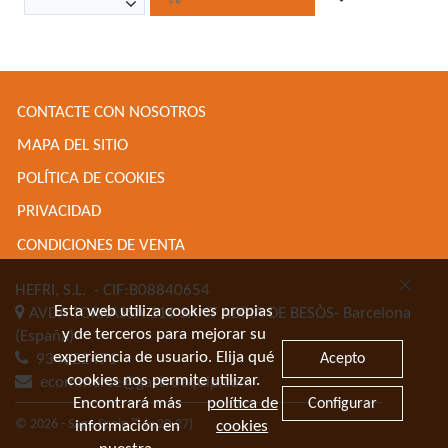
CONTACTE CON NOSOTROS
MAPA DEL SITIO
POLÍTICA DE COOKIES
PRIVACIDAD
CONDICIONES DE VENTA
HEFRI, S.L.
- CIF:B08840654
Esta web utiliza cookies propias
AVDA TORRASSA 116
SANT ADRIA DE BESÒS-
Barcelona
y de terceros para mejorar su
(España)
experiencia de usuario. Elija qué
Acepto
934622471
cookies nos permite utilizar.
ecommerce@gastroequip.com
Encontrará más
política de
Configurar
© 2026 - Sage Spain ™ (v.20.27)
información en
cookies