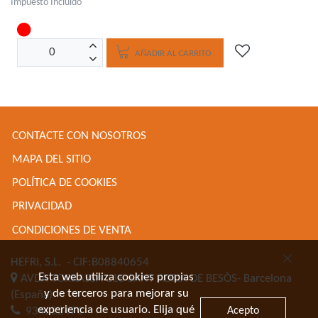
Impuesto Incluido
AÑADIR AL CARRITO
CONTACTE CON NOSOTROS
MAPA DEL SITIO
POLÍTICA DE COOKIES
PRIVACIDAD
CONDICIONES DE VENTA
HEFRI, S.L.
- CIF:B08840654
Esta web utiliza cookies propias
AVDA TORRASSA 116
SANT ADRIA DE BESÒS-
Barcelona
y de terceros para mejorar su
(España)
experiencia de usuario. Elija qué
Acepto
934622471