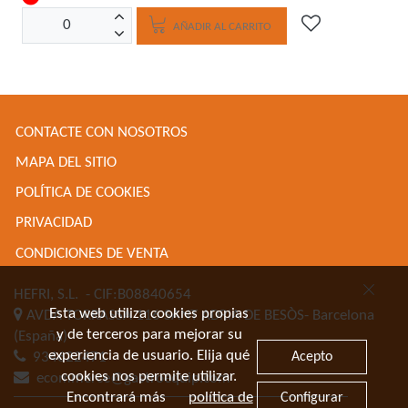
AÑADIR AL CARRITO
CONTACTE CON NOSOTROS
MAPA DEL SITIO
POLÍTICA DE COOKIES
PRIVACIDAD
CONDICIONES DE VENTA
HEFRI, S.L.
- CIF:B08840654
Esta web utiliza cookies propias
AVDA TORRASSA 116
SANT ADRIA DE BESÒS-
Barcelona
y de terceros para mejorar su
(España)
experiencia de usuario. Elija qué
Acepto
934622471
cookies nos permite utilizar.
ecommerce@gastroequip.com
Encontrará más
política de
Configurar