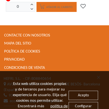
AÑADIR AL CARRITO
CONTACTE CON NOSOTROS
MAPA DEL SITIO
POLÍTICA DE COOKIES
PRIVACIDAD
CONDICIONES DE VENTA
HEFRI, S.L.
- CIF:B08840654
Esta web utiliza cookies propias
AVDA TORRASSA 116
SANT ADRIA DE BESÒS-
Barcelona
y de terceros para mejorar su
(España)
experiencia de usuario. Elija qué
Acepto
934622471
cookies nos permite utilizar.
ecommerce@gastroequip.com
Encontrará más
política de
Configurar