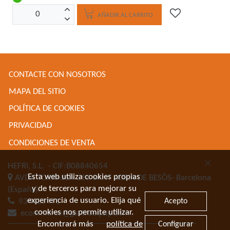
AÑADIR AL CARRITO
CONTACTE CON NOSOTROS
MAPA DEL SITIO
POLÍTICA DE COOKIES
PRIVACIDAD
CONDICIONES DE VENTA
HEFRI, S.L.
- CIF:B08840654
Esta web utiliza cookies propias
AVDA TORRASSA 116
SANT ADRIA DE BESÒS-
Barcelona
y de terceros para mejorar su
(España)
experiencia de usuario. Elija qué
Acepto
934622471
cookies nos permite utilizar.
ecommerce@gastroequip.com
Encontrará más
política de
Configurar