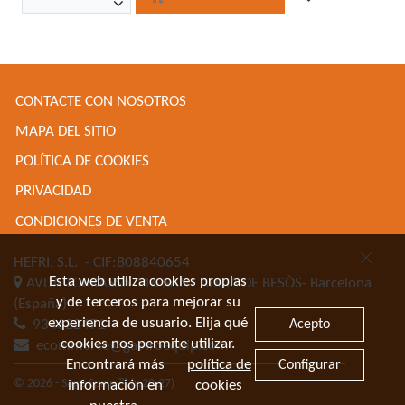
CONTACTE CON NOSOTROS
MAPA DEL SITIO
POLÍTICA DE COOKIES
PRIVACIDAD
CONDICIONES DE VENTA
HEFRI, S.L.
- CIF:B08840654
Esta web utiliza cookies propias
AVDA TORRASSA 116
SANT ADRIA DE BESÒS-
Barcelona
y de terceros para mejorar su
(España)
experiencia de usuario. Elija qué
Acepto
934622471
cookies nos permite utilizar.
ecommerce@gastroequip.com
Encontrará más
política de
Configurar
© 2026 - Sage Spain ™ (v.20.27)
información en
cookies