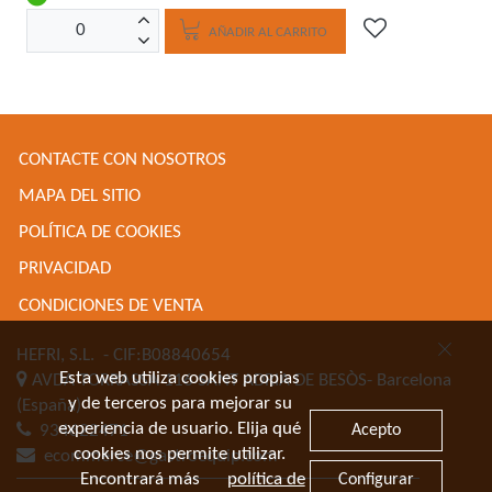
AÑADIR AL CARRITO
CONTACTE CON NOSOTROS
MAPA DEL SITIO
POLÍTICA DE COOKIES
PRIVACIDAD
CONDICIONES DE VENTA
HEFRI, S.L.
- CIF:B08840654
Esta web utiliza cookies propias
AVDA TORRASSA 116
SANT ADRIA DE BESÒS-
Barcelona
y de terceros para mejorar su
(España)
experiencia de usuario. Elija qué
Acepto
934622471
cookies nos permite utilizar.
ecommerce@gastroequip.com
Encontrará más
política de
Configurar