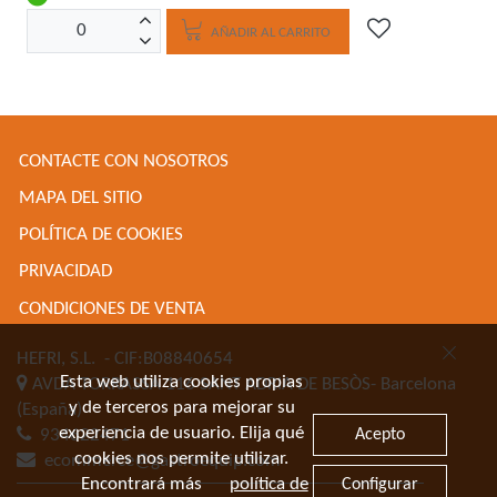
AÑADIR AL CARRITO
CONTACTE CON NOSOTROS
MAPA DEL SITIO
POLÍTICA DE COOKIES
PRIVACIDAD
CONDICIONES DE VENTA
HEFRI, S.L.
- CIF:B08840654
Esta web utiliza cookies propias
AVDA TORRASSA 116
SANT ADRIA DE BESÒS-
Barcelona
y de terceros para mejorar su
(España)
experiencia de usuario. Elija qué
Acepto
934622471
cookies nos permite utilizar.
ecommerce@gastroequip.com
Encontrará más
política de
Configurar