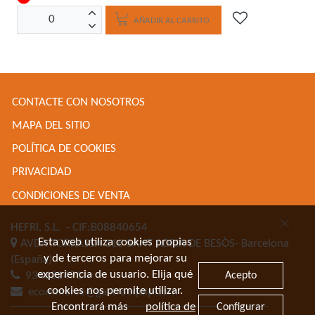
AÑADIR AL CARRITO
CONTACTE CON NOSOTROS
MAPA DEL SITIO
POLÍTICA DE COOKIES
PRIVACIDAD
CONDICIONES DE VENTA
HEFRI, S.L.
- CIF:B08840654
Esta web utiliza cookies propias
AVDA TORRASSA 116
SANT ADRIA DE BESÒS-
Barcelona
y de terceros para mejorar su
(España)
experiencia de usuario. Elija qué
Acepto
934622471
cookies nos permite utilizar.
ecommerce@gastroequip.com
Encontrará más
política de
Configurar