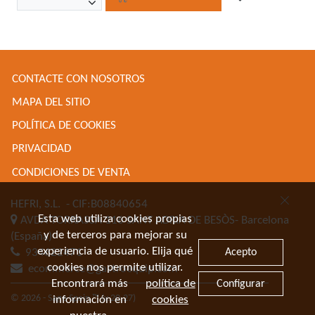
CONTACTE CON NOSOTROS
MAPA DEL SITIO
POLÍTICA DE COOKIES
PRIVACIDAD
CONDICIONES DE VENTA
HEFRI, S.L.
- CIF:B08840654
Esta web utiliza cookies propias
AVDA TORRASSA 116
SANT ADRIA DE BESÒS-
Barcelona
y de terceros para mejorar su
(España)
experiencia de usuario. Elija qué
Acepto
934622471
cookies nos permite utilizar.
ecommerce@gastroequip.com
Encontrará más
política de
Configurar
© 2026 - Sage Spain ™ (v.20.27)
información en
cookies