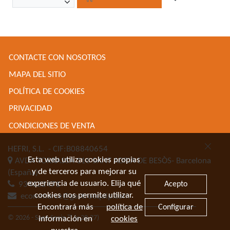
CONTACTE CON NOSOTROS
MAPA DEL SITIO
POLÍTICA DE COOKIES
PRIVACIDAD
CONDICIONES DE VENTA
HEFRI, S.L.
- CIF:B08840654
Esta web utiliza cookies propias
AVDA TORRASSA 116
SANT ADRIA DE BESÒS-
Barcelona
y de terceros para mejorar su
(España)
experiencia de usuario. Elija qué
Acepto
934622471
cookies nos permite utilizar.
ecommerce@gastroequip.com
Encontrará más
política de
Configurar
© 2026 - Sage Spain ™ (v.20.27)
información en
cookies