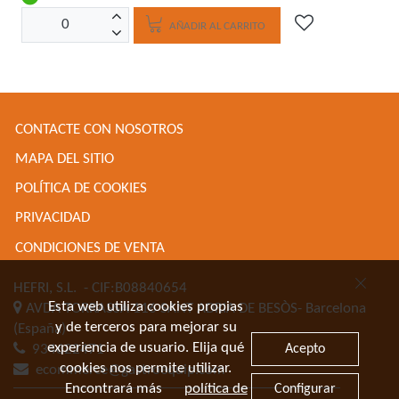
AÑADIR AL CARRITO
CONTACTE CON NOSOTROS
MAPA DEL SITIO
POLÍTICA DE COOKIES
PRIVACIDAD
CONDICIONES DE VENTA
HEFRI, S.L.
- CIF:B08840654
Esta web utiliza cookies propias
AVDA TORRASSA 116
SANT ADRIA DE BESÒS-
Barcelona
y de terceros para mejorar su
(España)
experiencia de usuario. Elija qué
Acepto
934622471
cookies nos permite utilizar.
ecommerce@gastroequip.com
Encontrará más
política de
Configurar