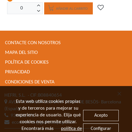
AÑADIR AL CARRITO
CONTACTE CON NOSOTROS
MAPA DEL SITIO
POLÍTICA DE COOKIES
PRIVACIDAD
CONDICIONES DE VENTA
HEFRI, S.L.
- CIF:B08840654
Esta web utiliza cookies propias
AVDA TORRASSA 116
SANT ADRIA DE BESÒS-
Barcelona
y de terceros para mejorar su
(España)
experiencia de usuario. Elija qué
Acepto
934622471
cookies nos permite utilizar.
ecommerce@gastroequip.com
Encontrará más
política de
Configurar