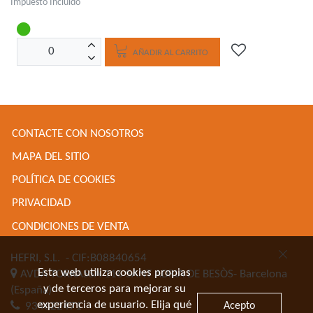
Impuesto Incluido
AÑADIR AL CARRITO
CONTACTE CON NOSOTROS
MAPA DEL SITIO
POLÍTICA DE COOKIES
PRIVACIDAD
CONDICIONES DE VENTA
HEFRI, S.L.
- CIF:B08840654
Esta web utiliza cookies propias
AVDA TORRASSA 116
SANT ADRIA DE BESÒS-
Barcelona
y de terceros para mejorar su
(España)
experiencia de usuario. Elija qué
Acepto
934622471