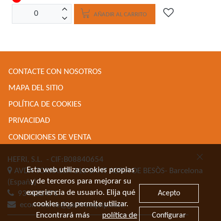
AÑADIR AL CARRITO
CONTACTE CON NOSOTROS
MAPA DEL SITIO
POLÍTICA DE COOKIES
PRIVACIDAD
CONDICIONES DE VENTA
HEFRI, S.L.
- CIF:B08840654
Esta web utiliza cookies propias
AVDA TORRASSA 116
SANT ADRIA DE BESÒS-
Barcelona
y de terceros para mejorar su
(España)
experiencia de usuario. Elija qué
Acepto
934622471
cookies nos permite utilizar.
ecommerce@gastroequip.com
Encontrará más
política de
Configurar