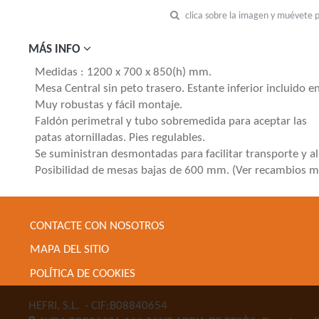
clica sobre la imagen y muévete 
MÁS INFO
Medidas : 1200 x 700 x 850(h) mm.
Mesa Central sin peto trasero. Estante inferior incluido en
Muy robustas y fácil montaje.
Faldón perimetral y tubo sobremedida para aceptar las
patas atornilladas. Pies regulables.
Se suministran desmontadas para facilitar transporte y a
Posibilidad de mesas bajas de 600 mm. (Ver recambios m
CONTACTE CON NOSOTROS
MAPA DEL SITIO
POLÍTICA DE COOKIES
HEFRI, S.L.
- CIF:B08840654