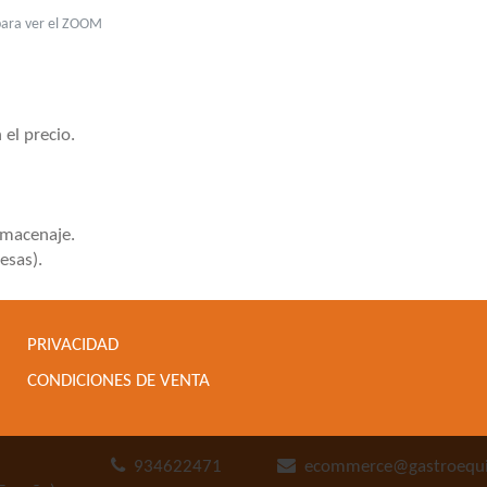
para ver el ZOOM
 el precio.
lmacenaje.
esas).
PRIVACIDAD
CONDICIONES DE VENTA
934622471
ecommerce@gastroequ