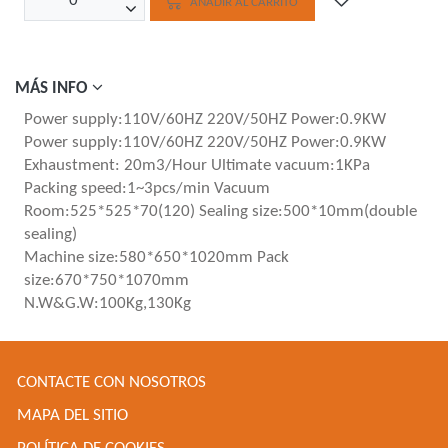
AÑADIR AL CARRITO
MÁS INFO
Power supply:110V/60HZ 220V/50HZ Power:0.9KW
Power supply:110V/60HZ 220V/50HZ Power:0.9KW
Exhaustment: 20m3/Hour Ultimate vacuum:1KPa
Packing speed:1~3pcs/min Vacuum
Room:525*525*70(120) Sealing size:500*10mm(double
sealing)
Machine size:580*650*1020mm Pack
size:670*750*1070mm
N.W&G.W:100Kg,130Kg
CONTACTE CON NOSOTROS
MAPA DEL SITIO