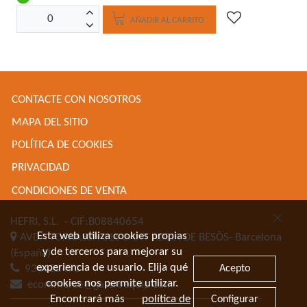
AÑADIR AL CARRITO
CONTACTE CON NOSOTROS
MAPA DEL SITIO
POLÍTICA DE COOKIES
PRIVACIDAD
CONDICIONES DE VENTA
HEFRI, S.L.
- CIF:B08840654
Esta web utiliza cookies propias
AVDA TORRASSA 116
SANT ADRIA DE BESÒS-
Barcelona
y de terceros para mejorar su
(España)
experiencia de usuario. Elija qué
Acepto
934622471
cookies nos permite utilizar.
ecommerce@gastroequip.com
Encontrará más
política de
Configurar