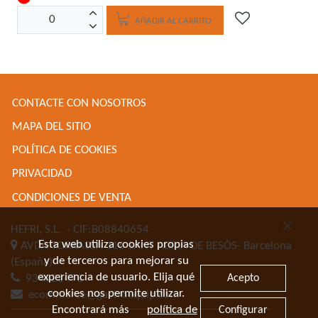
AÑADIR AL CARRITO
CONTACTE CON NOSOTROS
MAPA DEL SITIO
POLÍTICA DE COOKIES
PRIVACIDAD
CONDICIONES DE VENTA
HEFRI, S.L.
- CIF:B08840654
Esta web utiliza cookies propias
AVDA TORRASSA 116
SANT ADRIA DE BESÒS-
Barcelona
y de terceros para mejorar su
(España)
experiencia de usuario. Elija qué
Acepto
934622471
cookies nos permite utilizar.
ecommerce@gastroequip.com
Encontrará más
política de
Configurar