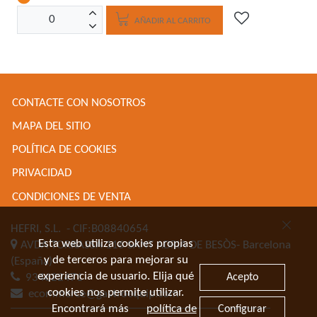
AÑADIR AL CARRITO
CONTACTE CON NOSOTROS
MAPA DEL SITIO
POLÍTICA DE COOKIES
PRIVACIDAD
CONDICIONES DE VENTA
HEFRI, S.L.
- CIF:B08840654
Esta web utiliza cookies propias
AVDA TORRASSA 116
SANT ADRIA DE BESÒS-
Barcelona
y de terceros para mejorar su
(España)
experiencia de usuario. Elija qué
Acepto
934622471
cookies nos permite utilizar.
ecommerce@gastroequip.com
Encontrará más
política de
Configurar