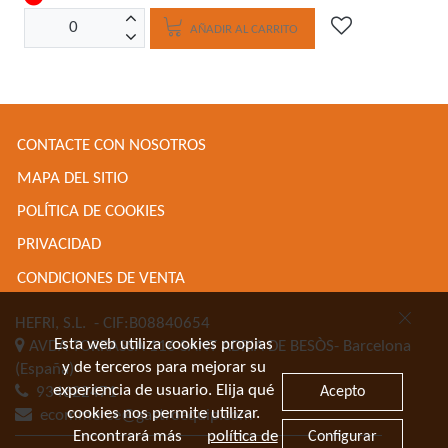
AÑADIR AL CARRITO
CONTACTE CON NOSOTROS
MAPA DEL SITIO
POLÍTICA DE COOKIES
PRIVACIDAD
CONDICIONES DE VENTA
HEFRI, S.L.
- CIF:B08840654
Esta web utiliza cookies propias
AVDA TORRASSA 116
SANT ADRIA DE BESÒS-
Barcelona
y de terceros para mejorar su
(España)
experiencia de usuario. Elija qué
Acepto
934622471
cookies nos permite utilizar.
ecommerce@gastroequip.com
Encontrará más
política de
Configurar