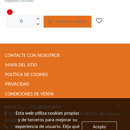
Impuesto Incluido
AÑADIR AL CARRITO
CONTACTE CON NOSOTROS
MAPA DEL SITIO
POLÍTICA DE COOKIES
PRIVACIDAD
CONDICIONES DE VENTA
HEFRI, S.L.
- CIF:B08840654
Esta web utiliza cookies propias
AVDA TORRASSA 116
SANT ADRIA DE BESÒS-
Barcelona
y de terceros para mejorar su
(España)
experiencia de usuario. Elija qué
Acepto
934622471