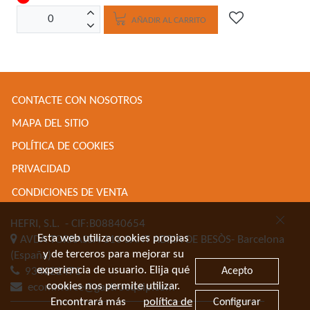
AÑADIR AL CARRITO
CONTACTE CON NOSOTROS
MAPA DEL SITIO
POLÍTICA DE COOKIES
PRIVACIDAD
CONDICIONES DE VENTA
HEFRI, S.L.
- CIF:B08840654
Esta web utiliza cookies propias
AVDA TORRASSA 116
SANT ADRIA DE BESÒS-
Barcelona
y de terceros para mejorar su
(España)
experiencia de usuario. Elija qué
Acepto
934622471
cookies nos permite utilizar.
ecommerce@gastroequip.com
Encontrará más
política de
Configurar