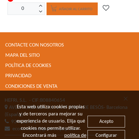
AÑADIR AL CARRITO
CONTACTE CON NOSOTROS
MAPA DEL SITIO
POLÍTICA DE COOKIES
PRIVACIDAD
CONDICIONES DE VENTA
HEFRI, S.L.
- CIF:B08840654
Esta web utiliza cookies propias
AVDA TORRASSA 116
SANT ADRIA DE BESÒS-
Barcelona
y de terceros para mejorar su
(España)
experiencia de usuario. Elija qué
Acepto
934622471
cookies nos permite utilizar.
ecommerce@gastroequip.com
Encontrará más
política de
Configurar