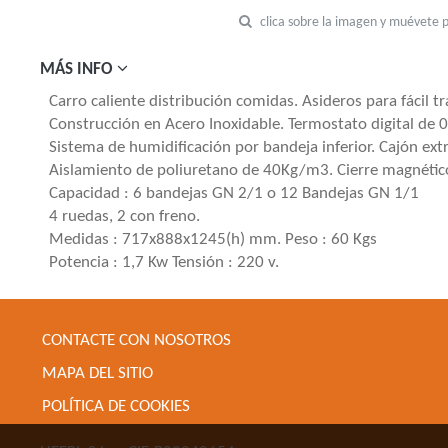
clica sobre la imagen y muévete 
MÁS INFO
Carro caliente distribución comidas. Asideros para fácil t
Construcción en Acero Inoxidable. Termostato digital de 0
Sistema de humidificación por bandeja inferior. Cajón extr
Aislamiento de poliuretano de 40Kg/m3. Cierre magnétic
Capacidad : 6 bandejas GN 2/1 o 12 Bandejas GN 1/1
4 ruedas, 2 con freno.
Medidas : 717x888x1245(h) mm. Peso : 60 Kgs
Potencia : 1,7 Kw Tensión : 220 v.
CONTACTE CON NOSOTROS
MAPA DEL SITIO
POLÍTICA DE COOKIES