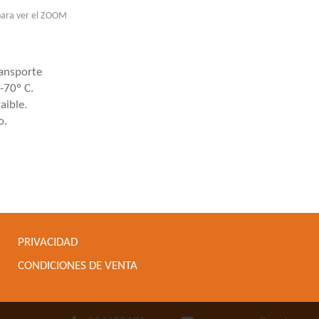
para ver el ZOOM
ransporte
-70º C.
aible.
o.
PRIVACIDAD
CONDICIONES DE VENTA