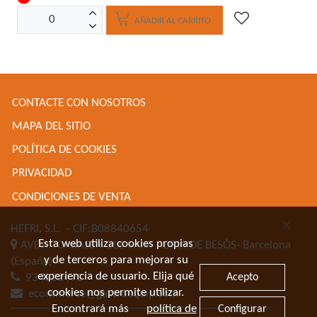
AÑADIR AL CARRITO
CONTACTE CON NOSOTROS
MAPA DEL SITIO
POLÍTICA DE COOKIES
PRIVACIDAD
CONDICIONES DE VENTA
HEFRI, S.L.
- CIF:B08840654
Esta web utiliza cookies propias
AVDA TORRASSA 116
SANT ADRIA DE BESÒS-
Barcelona
y de terceros para mejorar su
(España)
experiencia de usuario. Elija qué
Acepto
934622471
cookies nos permite utilizar.
ecommerce@gastroequip.com
Encontrará más
política de
Configurar