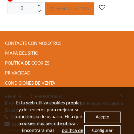
AÑADIR AL CARRITO
CONTACTE CON NOSOTROS
MAPA DEL SITIO
POLÍTICA DE COOKIES
PRIVACIDAD
CONDICIONES DE VENTA
HEFRI, S.L.
- CIF:B08840654
Esta web utiliza cookies propias
AVDA TORRASSA 116
SANT ADRIA DE BESÒS-
Barcelona
y de terceros para mejorar su
(España)
experiencia de usuario. Elija qué
Acepto
934622471
cookies nos permite utilizar.
ecommerce@gastroequip.com
Encontrará más
política de
Configurar