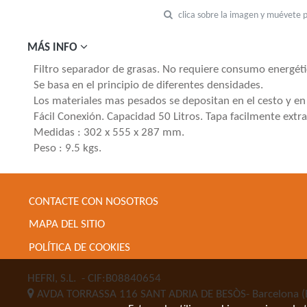
clica sobre la imagen y muévete 
MÁS INFO
Filtro separador de grasas. No requiere consumo energéti
Se basa en el principio de diferentes densidades.
Los materiales mas pesados se depositan en el cesto y en u
Fácil Conexión. Capacidad 50 Litros. Tapa facilmente extra
Medidas : 302 x 555 x 287 mm.
Peso : 9.5 kgs.
CONTACTE CON NOSOTROS
MAPA DEL SITIO
POLÍTICA DE COOKIES
HEFRI, S.L.
- CIF:B08840654
AVDA TORRASSA 116
SANT ADRIA DE BESÒS-
Barcelona
(