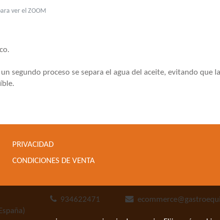
para ver el ZOOM
co.
n segundo proceso se separa el agua del aceite, evitando que las 
íble.
PRIVACIDAD
CONDICIONES DE VENTA
934622471
ecommerce@gastroequ
España)