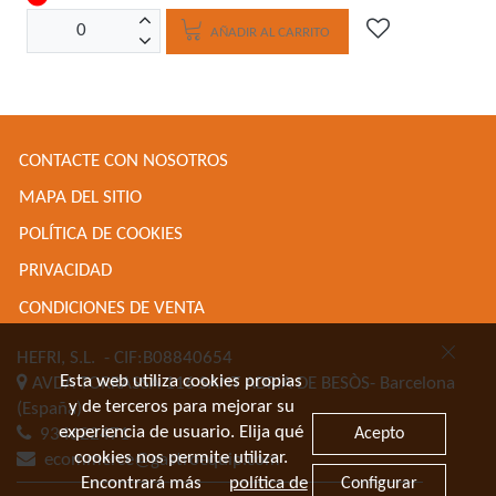
AÑADIR AL CARRITO
CONTACTE CON NOSOTROS
MAPA DEL SITIO
POLÍTICA DE COOKIES
PRIVACIDAD
CONDICIONES DE VENTA
HEFRI, S.L.
- CIF:B08840654
Esta web utiliza cookies propias
AVDA TORRASSA 116
SANT ADRIA DE BESÒS-
Barcelona
y de terceros para mejorar su
(España)
experiencia de usuario. Elija qué
Acepto
934622471
cookies nos permite utilizar.
ecommerce@gastroequip.com
Encontrará más
política de
Configurar