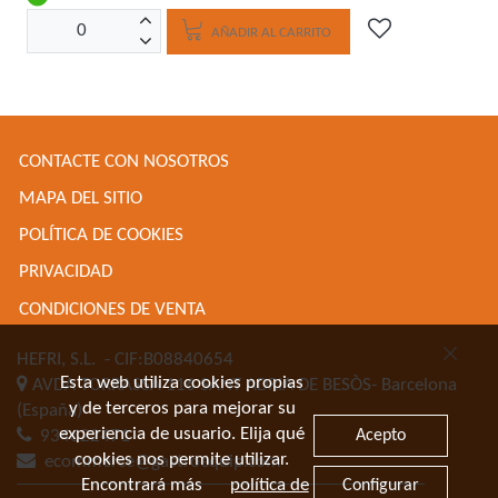
AÑADIR AL CARRITO
CONTACTE CON NOSOTROS
MAPA DEL SITIO
POLÍTICA DE COOKIES
PRIVACIDAD
CONDICIONES DE VENTA
HEFRI, S.L.
- CIF:B08840654
Esta web utiliza cookies propias
AVDA TORRASSA 116
SANT ADRIA DE BESÒS-
Barcelona
y de terceros para mejorar su
(España)
experiencia de usuario. Elija qué
Acepto
934622471
cookies nos permite utilizar.
ecommerce@gastroequip.com
Encontrará más
política de
Configurar